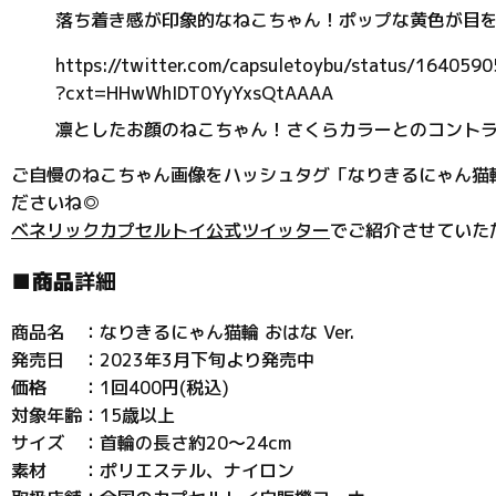
落ち着き感が印象的なねこちゃん！ポップな黄色が目
https://twitter.com/capsuletoybu/status/16405
?cxt=HHwWhIDT0YyYxsQtAAAA
凛としたお顔のねこちゃん！さくらカラーとのコント
ご自慢のねこちゃん画像をハッシュタグ「なりきるにゃん猫
ださいね◎
ベネリックカプセルトイ公式ツイッター
でご紹介させていた
■商品
詳細
商品名 ：なりきるにゃん猫輪 おはな Ver.
発売日 ：2023年3月下旬より発売中
価格 ：1回400円(税込)
対象年齢：15歳以上
サイズ ：首輪の長さ約20～24cm
素材 ：ポリエステル、ナイロン