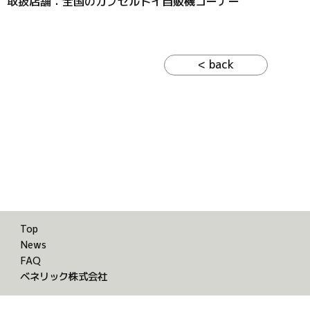
取扱店舗：全国のカプセルトイ自販機コーナー
< back
Top
News
FAQ
ベネリック株式会社