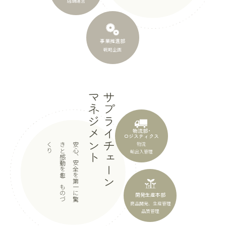
店舗運営
事業推進部
戦略企画
マネジメント
サプライチェーン
物流部･
ロジスティクス
物流
り
安
心
、
安
全
を
第
一
に
驚
き
と
感
動
を
生
む
も
の
づ
く
輸出入管理
開発生産本部
商品開発、生産管理
品質管理