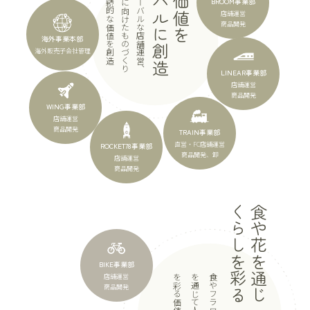
グローバルに創造
造
グ
ロ
ー
バ
ル
な
店
舗
運
営
、
世
界
に
向
け
た
も
の
づ
く
り
で
永
続
的
な
価
値
を
創
BROOM事業部
店舗運営
商品開発
海外事業本部
海外販売子会社管理
LINEAR事業部
店舗運営
商品開発
WING事業部
店舗運営
商品開発
TRAIN事業部
直営・FC店舗運営
ROCKET78事業部
商品開発、卸
店舗運営
商品開発
くらしを彩る
食や花を通じ
BIKE事業部
店舗運営
造
商品開発