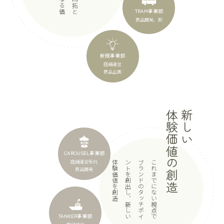
TRAM事業部
商品開発、卸
新規事業部
店舗運営
商品企画
体験価値の創造
新しい
CAROUSEL事業部
店舗運営受託
造
こ
れ
ま
で
に
な
い
視
点
で
ブ
ラ
ン
ド
の
タ
ッ
チ
ポ
イ
ン
ト
を
創
出
し
、
新
し
い
体
験
価
値
を
創
商品開発
TANKER事業部