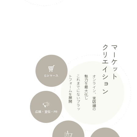
クリエイション
マーケット
Eコマース
開
こ
れ
ま
で
に
な
い
プ
ラ
ッ
ト
フ
ォ
ー
ム
を
展
し
オ
ン
ラ
イ
ン
、
実
店
舗
の
魅
力
を
最
大
化
広報・宣伝・PR