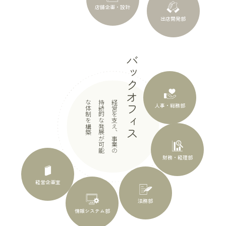
店舗企画・設計
出店開発部
バックオフィス
築
経
営
を
支
え
、
事
業
の
持
続
的
な
発
展
が
可
能
な
体
制
を
構
人事・総務部
財務・経理部
経営企画室
法務部
情報システム部