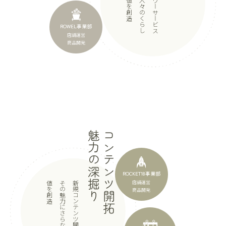
食
や
フ
ラ
ワ
ー
サ
ー
ビ
ス
を
通
じ
て
人
々
の
く
ら
し
を
彩
る
価
値
を
創
ROWEL事業部
店舗運営
商品開発
魅力の深掘り
コンテンツ開拓
ROCKET18事業部
店舗運営
造
新
規
コ
ン
テ
ン
ツ
開
拓
と
そ
の
魅
力
に
さ
ら
な
る
価
値
を
創
商品開発