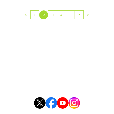
投
<
1
2
3
4
…
7
>
稿
ナ
ビ
ゲ
ー
シ
ョ
ン