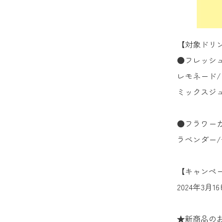
【対象ドリ
●フレッシ
レモネード/ア
ミックスジュー
●フラワー
ラベンダー/チ
【キャンペ
2024年3月1
★新商品の