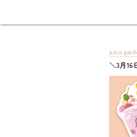
juice gar
＼3月1