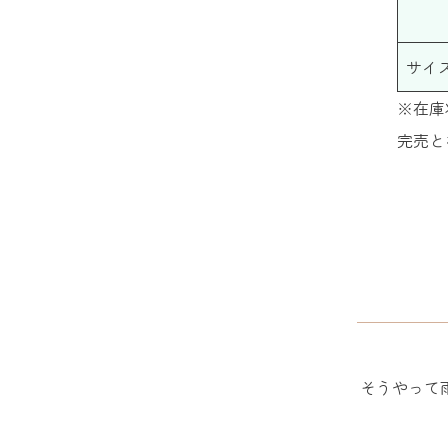
サイ
※在庫
完売と
そうやって