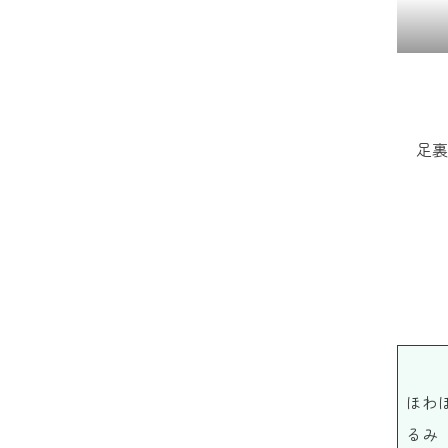
足裏
ほわ
るみ