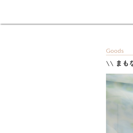
Goods
\\ ま