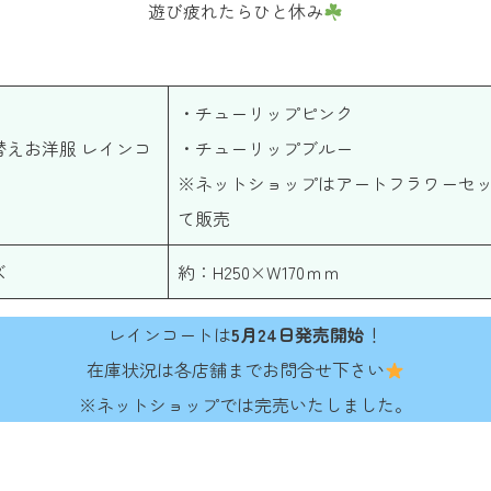
遊び疲れたらひと休み
・チューリップピンク
替えお洋服 レインコ
・チューリップブルー
※ネットショップはアートフラワーセ
て販売
ズ
約：H250×W170ｍｍ
レインコートは
5月24日発売開始
！
在庫状況は各店舗までお問合せ下さい
※ネットショップでは完売いたしました。