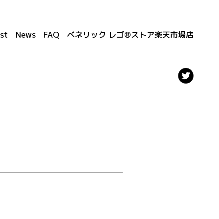
st
News
FAQ
ベネリック レゴ®ストア楽天市場店
！